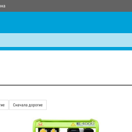
вка
гие
Сначала дорогие