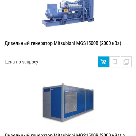
Дизельный генератор Mitsubishi MGS1500B (2000 кВа)
Цена по запросу
Дизельный генератор Mitsubishi MGS1500B (2000 кВа) в