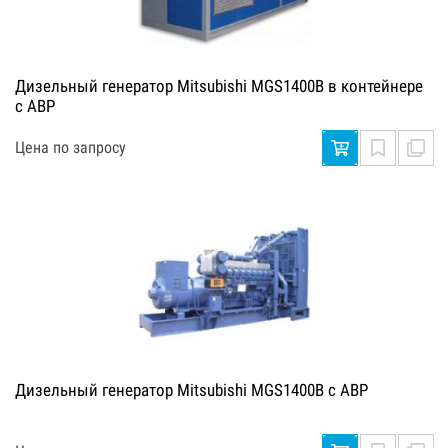
Дизельный генератор Mitsubishi MGS1400B в контейнере
с АВР
Цена по запросу
Дизельный генератор Mitsubishi MGS1400B с АВР