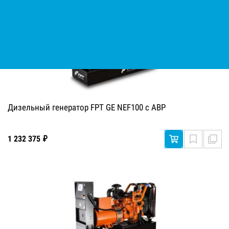
Дизельный генератор FPT GE NEF100 с АВР
1 232 375 ₽