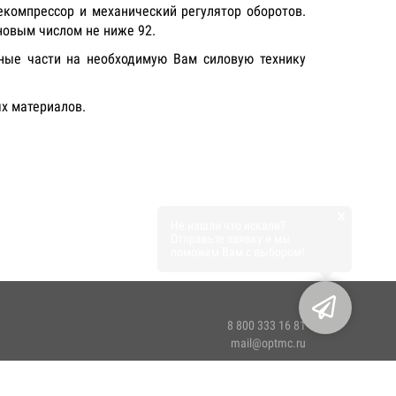
екомпрессор и механический регулятор оборотов.
новым числом не ниже 92.
сные части на необходимую Вам силовую технику
ых материалов.
×
Не нашли что искали?
Отправьте заявку и мы
поможем Вам с выбором!
8 800 333 16 81
mail@optmc.ru