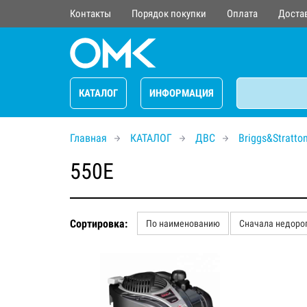
Контакты
Порядок покупки
Оплата
Доста
КАТАЛОГ
ИНФОРМАЦИЯ
Главная
КАТАЛОГ
ДВС
Briggs&Stratto
550E
Сортировка:
По наименованию
Сначала недоро