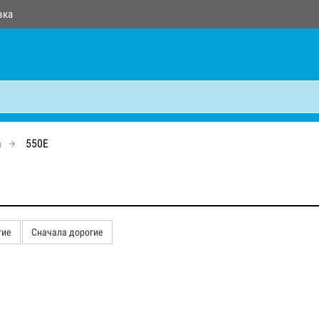
вка
n
550E
гие
Сначала дорогие