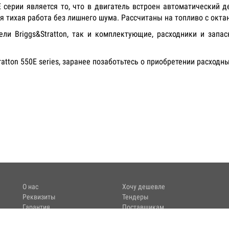
серии является то, что в двигатель встроен автоматический д
 тихая работа без лишнего шума. Рассчитаны на топливо с окта
ли Briggs&Stratton, так и комплектующие, расходники и запа
ratton 550E series, заранее позаботьтесь о приобретении расходн
О нас
Хочу дешевле
Реквизиты
Тендеры
Гарантия
Поставщикам
Сервис
Режим работы