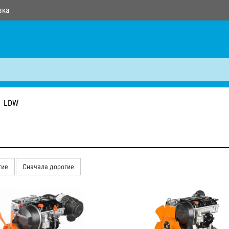
вка
LDW
гие
Сначала дорогие