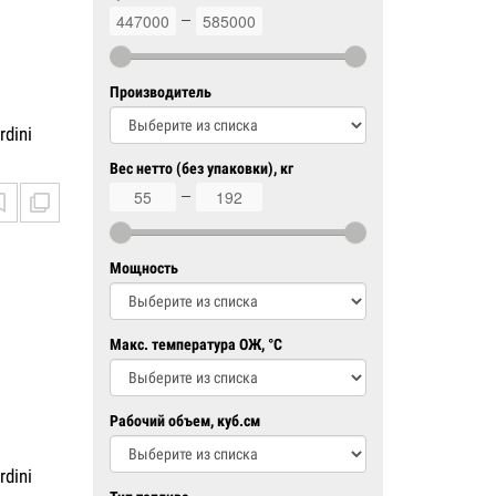
447000
585000
Производитель
dini
Вес нетто (без упаковки), кг
55
192
Мощность
Макс. температура ОЖ, °C
Рабочий объем, куб.см
dini