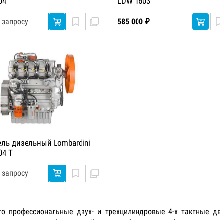
04
LDW 1603
 запросу
585 000 ₽
ель дизельный Lombardini
04 Т
 запросу
это профессиональные двух- и трехцилиндровые 4-х тактные д