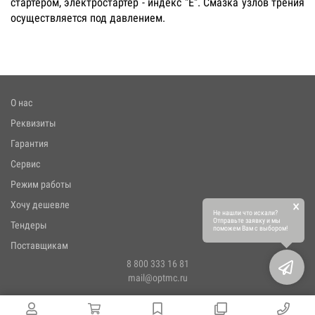
стартером, электростартер - индекс "E". Смазка узлов трения
осуществляется под давлением.
О нас
Реквизиты
Гарантия
Сервис
Режим работы
×
Хочу дешевле
Не нашли что искали?
Отправьте заявку и мы
Тендеры
поможем Вам с выбором!
Поставщикам
8 800 333 16 81
mail@optmc.ru