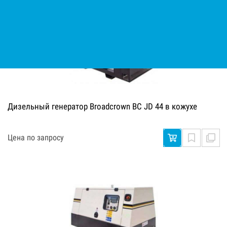
Дизельный генератор Broadcrown BC JD 44 в кожухе
Цена по запросу