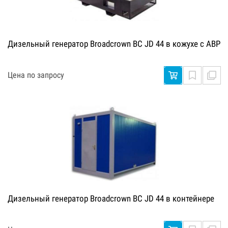
Дизельный генератор Broadcrown BC JD 44 в кожухе с АВР
Цена по запросу
Дизельный генератор Broadcrown BC JD 44 в контейнере