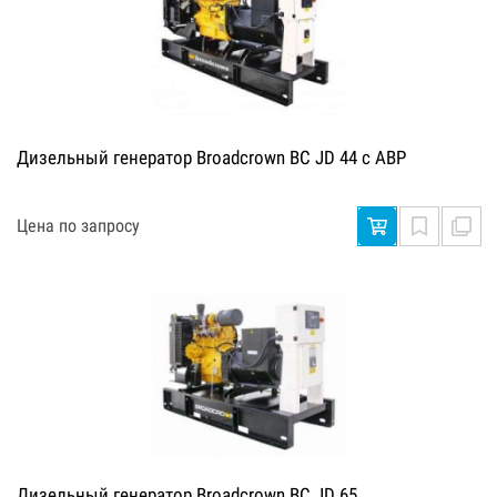
Дизельный генератор Broadcrown BC JD 44 с АВР
Цена по запросу
Дизельный генератор Broadcrown BC JD 65