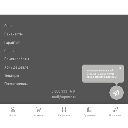
О нас
Реквизиты
Гарантия
Сервис
Режим работы
×
Хочу дешевле
Не нашли что искали?
Отправьте заявку и мы
Тендеры
поможем Вам с выбором!
Поставщикам
8 800 333 16 81
mail@optmc.ru
Войти
Корзина
Избранное
Сравнение
Позвонить