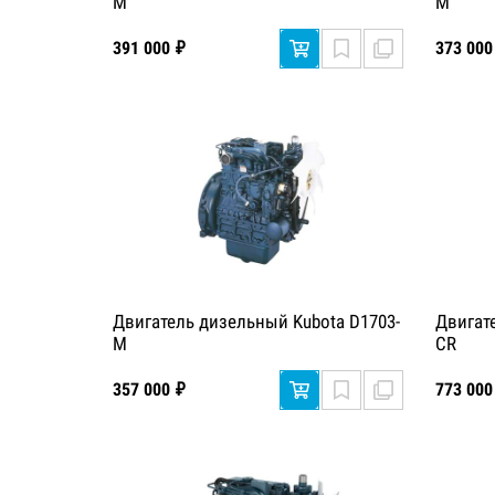
M
M
391 000 ₽
373 000
Двигатель дизельный Kubota D1703-
Двигат
M
CR
357 000 ₽
773 000