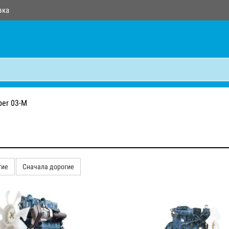
вка
per 03-M
гие
Сначала дорогие