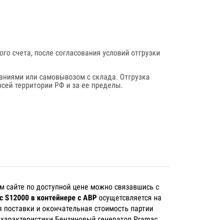
го счета, после согласования условий отгрузки
аниями или самовывозом с склада. Отгрузка
сей территории РФ и за ее пределы.
м сайте по доступной цене можно связавшись с
c S12000 в контейнере с АВР
осущетсвляется на
я поставки и окончательная стоимость партии
е характеристики Бензиновый генератор Pramac