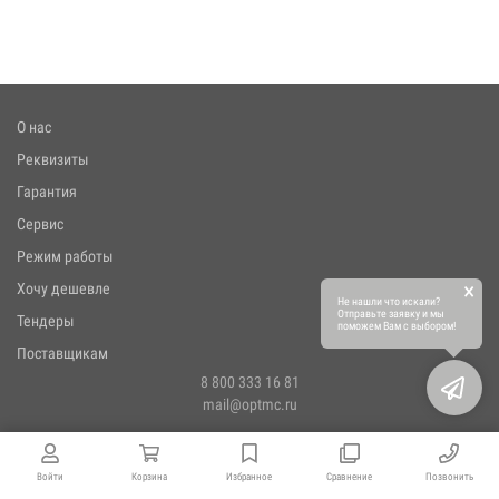
О нас
Реквизиты
Гарантия
Сервис
Режим работы
×
Хочу дешевле
Не нашли что искали?
Отправьте заявку и мы
Тендеры
поможем Вам с выбором!
Поставщикам
8 800 333 16 81
mail@optmc.ru
Войти
Корзина
Избранное
Сравнение
Позвонить