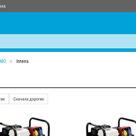
вка
DMO
Intens
гие
Сначала дорогие