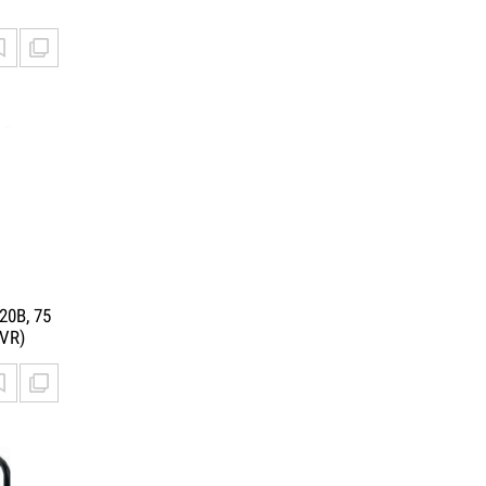
20В, 75
AVR)