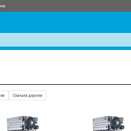
вка
1
гие
Сначала дорогие