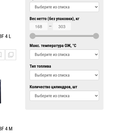
Вес нетто (без упаковки), кг
168
303
F 4 L
Макс. температура ОЖ, °C
Тип топлива
Количество цилиндров, шт
BF 4 M