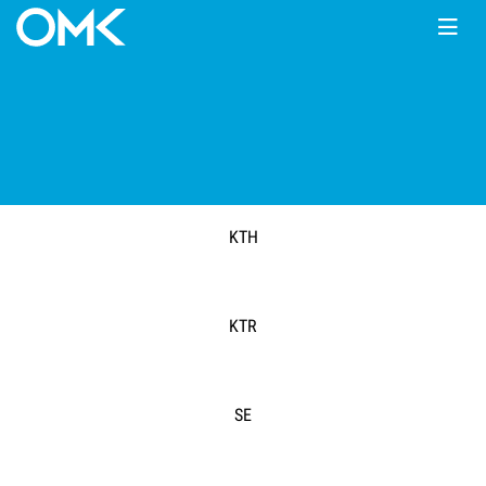
Главная
КАТАЛОГ
Мотопомпы
Koshin
Koshin
KTH
KTR
SE