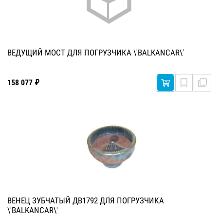
ВЕДУЩИЙ МОСТ ДЛЯ ПОГРУЗЧИКА \'BALKANCAR\'
158 077 ₽
ВЕНЕЦ ЗУБЧАТЫЙ ДВ1792 ДЛЯ ПОГРУЗЧИКА
\'BALKANCAR\'