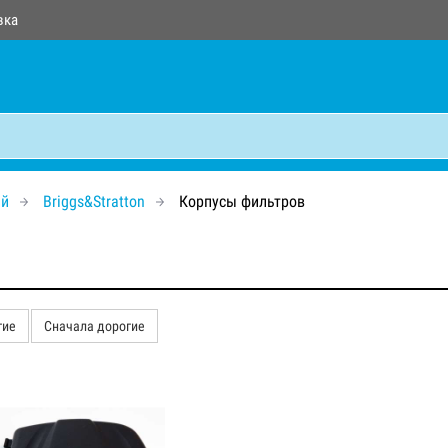
вка
ей
Briggs&Stratton
Корпусы фильтров
гие
Сначала дорогие