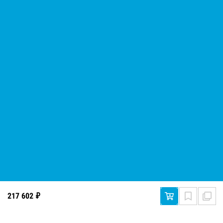
Дизельная электростанция RID RY 6000 DE
289 366 ₽
Дизельный генератор RID RY 5001 D
217 602 ₽