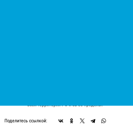
8
мм
Размер фракции
Цена по запросу
В заявку
Быстрый заказ
Наличие:
нет в наличии
Оплата:
Оплата осуществляется на основании
выставленного счета, после согласования условий
отгрузки партии товара.
Доставка:
Доставка осуществляется транспортными
компаниями или самовывозом с склада. Отгрузка
транспортными компаниями производиться по
всей территории РФ и за ее пределы.
Поделитесь ссылкой: