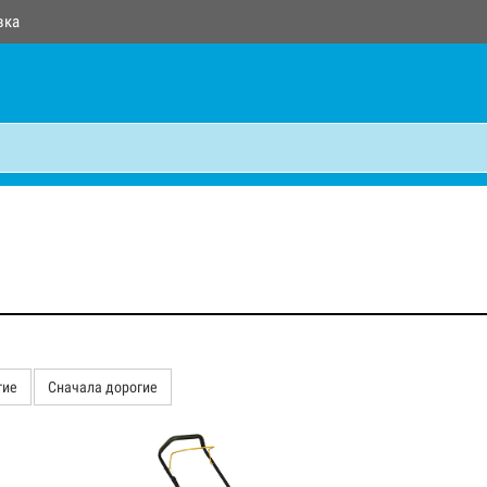
вка
гие
Сначала дорогие