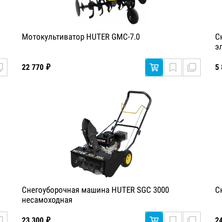
Мотокультиватор HUTER GMC-7.0
С
э
22 770 ₽
5
Снегоуборочная машина HUTER SGC 3000
С
несамоходная
23 300 ₽
2