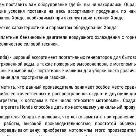
жем поставить вам оборудование где бы вы ни находились. Об
ие условия поставки на весь ассортимент продукции, по на
алов Хонда, необходимых при эксплуатации техники Хонда.
ческие характеристики и параметры оборудования Хонда:
омплетные бензиновые двигатели воздушного охлаждения с гор
оличестве силовой техники.
nda) - широкий ассортимент портативных генераторов для бытов
агрязненной воды, а также пожарные высоконапорные мотопомпы
ные комбайны) - портативные машины для уборки снега различн
ание для подстригания газонов.
метить, что данный производитель занимает особое место сред
аиболее качественных и распространенных одно- и двухцилинд
грегаты, к которым в том число относятся мотопомпы. Созда
 агрегата Honda способна дать по-настоящему уникальный проду
зводителя Хонда не дешёвая, что легко заметить при сравнении 
ом работы, высокой производительностью, простотой обслу
 оправдывают цену: приобретая мотопомпы этого производите