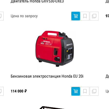
Двигатель Honda GXV530-UXE3
Д
Цена по запросу
9
Бензиновая электростанция Honda EU 20i
Д
114 000 ₽
Ц