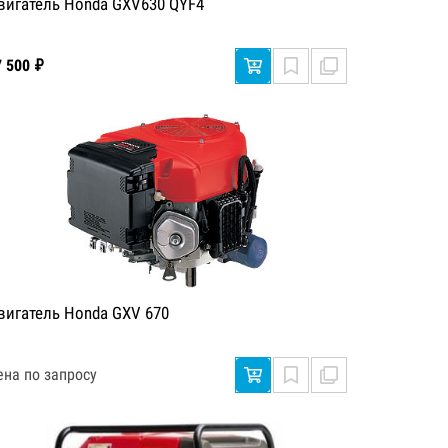
вигатель Honda GXV630 QYF4
7 500 ₽
вигатель Honda GXV 670
ена по запросу