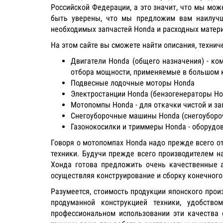
Российской Федерации, а это значит, что мы мо
быть уверены, что мы предложим вам наилучш
необходимых запчастей Honda и расходных матери
На этом сайте вы сможете найти описания, техни
Двигатели Honda (общего назначения) - к
отбора мощности, применяемые в большом к
Подвесные лодочные моторы Honda
Электростанции Honda (бензогенераторы Ho
Мотопомпы Honda - для откачки чистой и з
Снегоуборочные машины Honda (снегоубороч
Газонокосилки и триммеры Honda - оборудов
Говоря о мотопомпах Honda надо прежде всего от
техники. Будучи прежде всего производителем н
Хонда готова предложить очень качественные а
осуществляя конструирование и сборку конечного
Разумеется, стоимость продукции японского прои
продуманной конструкцией техники, удобств
профессиональном использовании эти качества