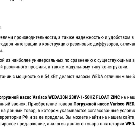
.
телями производительности, а также надежностью и удобством в
агодаря интеграции в конструкцию резиновых диффузоров, отлич
и.
ой из наиболее универсальных по сравнению с существующими а
й различного профиля, а также модульному типу конструкции.
четании с мощностью в 54 кВт делают насосы WEDA отличным вы
огружной насос Varisco WEDA30N 230V-1-50HZ FLOAT ZINC
на наш
онный звонок. Приобретение товара
Погружной насос Varisco WE
) на данный товар, в котором указываются согласованные услови
территории РФ и за ее пределы. Вы можете найти на нашем сайте
широкое предложение, аналогов данного товара в категории
WED