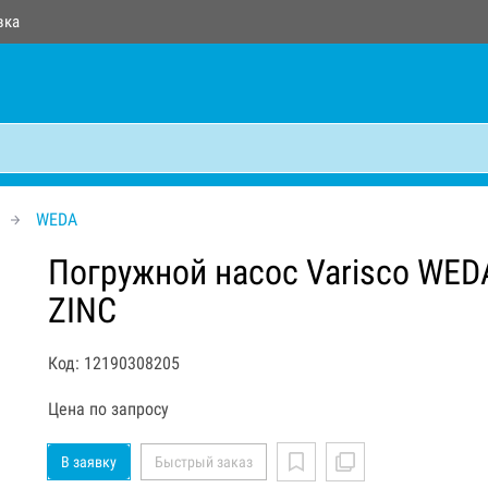
вка
WEDA
Погружной насос Varisco WED
ZINC
Код: 12190308205
Цена по запросу
В заявку
Быстрый заказ