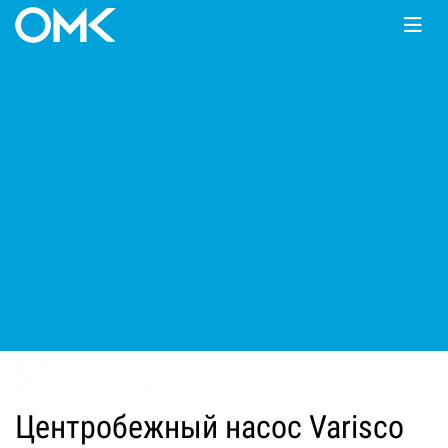
Главная
КАТАЛОГ
Мотопомпы
Varisco
JE
Центробежный насос Varisco