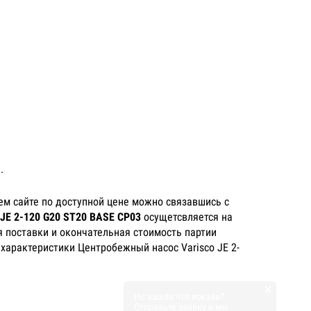
.
м сайте по доступной цене можно связавшись с
JE 2-120 G20 ST20 BASE CP03
осущетсвляется на
я поставки и окончательная стоимость партии
 характеристики Центробежный насос Varisco JE 2-
×
Не нашли что искали?
Отправьте заявку и мы