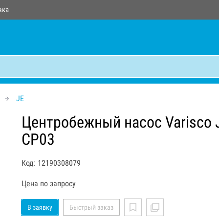
вка
JE
Центробежный насос Varisco 
CP03
Код: 12190308079
Цена по запросу
В заявку
Быстрый заказ