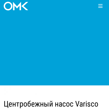
Главная
КАТАЛОГ
Мотопомпы
Varisco
JE
Центробежный насос Varisco