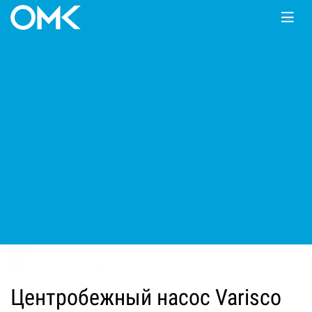
Главная
КАТАЛОГ
Мотопомпы
Varisco
JE
Центробежный насос Varisco