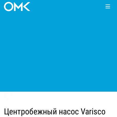
Главная
КАТАЛОГ
Мотопомпы
Varisco
JE
Центробежный насос Varisco