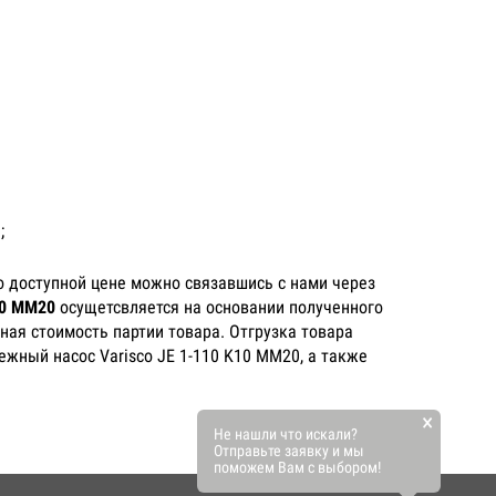
;
о доступной цене можно связавшись с нами через
10 MM20
осущетсвляется на основании полученного
ная стоимость партии товара. Отгрузка товара
ежный насос Varisco JE 1-110 K10 MM20, а также
×
Не нашли что искали?
Отправьте заявку и мы
поможем Вам с выбором!