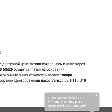
;
о доступной цене можно связавшись с нами через
10 MM20
осущетсвляется на основании
и окончательная стоимость партии товара.
ристики Центробежный насос Varisco JE 1-110 Q10
×
Не нашли что искали?
Отправьте заявку и мы
поможем Вам с выбором!