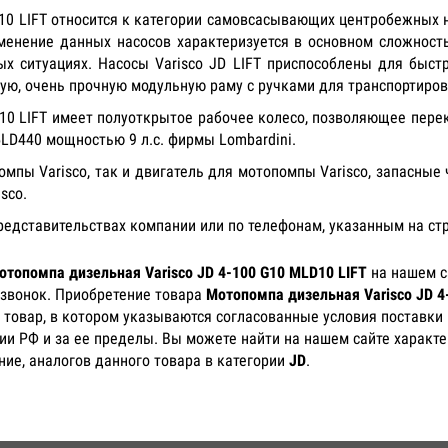
D10 LIFT относится к категории самовсасывающих центробежных 
менение данных насосов характеризуется в основном сложност
х ситуациях. Насосы Varisco JD LIFT приспособлены для быст
ую, очень прочную модульную раму с ручками для транспортиров
10 LIFT имеет полуоткрытое рабочее колесо, позволяющее пере
D440 мощностью 9 л.с. фирмы Lombardini.
пы Varisco, так и двигатель для мотопомпы Varisco, запасные
isco.
представительствах компании или по телефонам, указанным на ст
отопомпа дизельная Varisco JD 4-100 G10 MLD10 LIFT
на нашем с
 звонок. Приобретение товара
Мотопомпа дизельная Varisco JD 4
 товар, в котором указываются согласованные условия поставки 
ии РФ и за ее пределы. Вы можете найти на нашем сайте характе
ние, аналогов данного товара в категории
JD
.