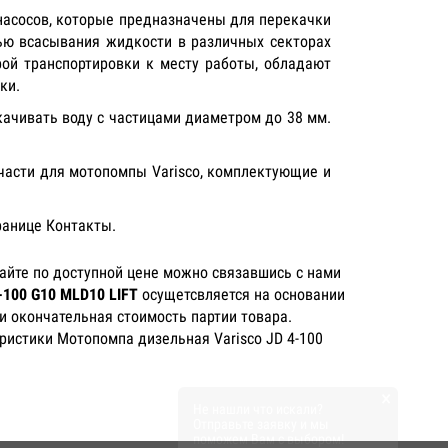
насосов, которые предназначены для перекачки
ью всасывания жидкости в различных секторах
рой транспортировки к месту работы, обладают
ки.
качивать воду с частицами диаметром до 38 мм.
 части для мотопомпы Varisco, комплектующие и
ранице Контакты.
айте по доступной цене можно связавшись с нами
-100 G10 MLD10 LIFT
осущетсвляется на основании
и окончательная стоимость партии товара.
ристики Мотопомпа дизельная Varisco JD 4-100
×
Не нашли что искали?
Отправьте заявку и мы
поможем Вам с выбором!