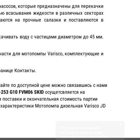
насосов, которые предназначены для перекачки
ью всасывания жидкости в различных секторах
ваются на прочные салазки и поставляются в
качивать воду с частицами диаметром до 45 мм.
 части для мотопомпы Varisco, комплектующие и
ранице Контакты.
айте по доступной цене можно связавшись с нами
-253 G10 FVM06 SKID
осущетсвляется на
я поставки и окончательная стоимость партии
 характеристики Мотопомпа дизельная Varisco JD
×
Не нашли что искали?
Отправьте заявку и мы
поможем Вам с выбором!