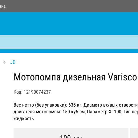
вка
JD
Мотопомпа дизельная Varisco
Код: 12190074237
Вес нетто (без упаковки): 635 кг; Диаметр вх/вых отверст
двигателя мотопомпы: 150 куб.см; Параметр Х: 100; Тип п
жидкость