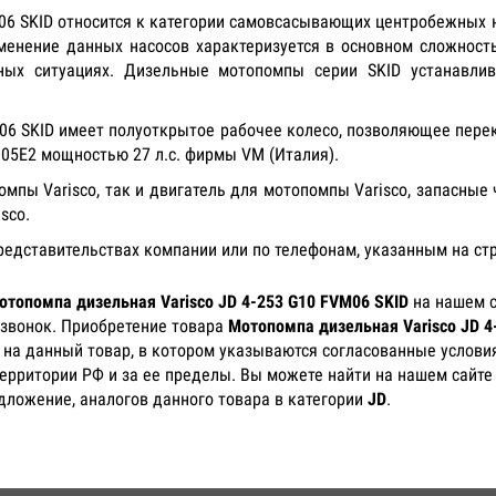
M06 SKID относится к категории самовсасывающих центробежных 
менение данных насосов характеризуется в основном сложност
ных ситуациях. Дизельные мотопомпы серии SKID устанавли
06 SKID имеет полуоткрытое рабочее колесо, позволяющее пере
5E2 мощностью 27 л.с. фирмы VM (Италия).
пы Varisco, так и двигатель для мотопомпы Varisco, запасные
isco.
представительствах компании или по телефонам, указанным на ст
отопомпа дизельная Varisco JD 4-253 G10 FVM06 SKID
на нашем с
 звонок. Приобретение товара
Мотопомпа дизельная Varisco JD 4
) на данный товар, в котором указываются согласованные услови
территории РФ и за ее пределы. Вы можете найти на нашем сайте
едложение, аналогов данного товара в категории
JD
.