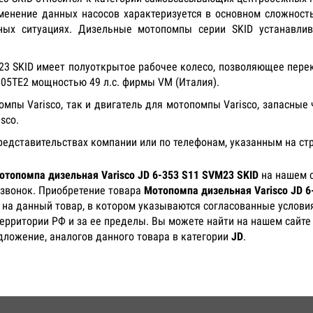
менение данных насосов характеризуется в основном сложност
ных ситуациях. Дизельные мотопомпы серии SKID устанавли
23 SKID имеет полуоткрытое рабочее колесо, позволяющее пере
5TE2 мощностью 49 л.с. фирмы VM (Италия).
пы Varisco, так и двигатель для мотопомпы Varisco, запасные
isco.
представительствах компании или по телефонам, указанным на ст
отопомпа дизельная Varisco JD 6-353 S11 SVM23 SKID
на нашем с
 звонок. Приобретение товара
Мотопомпа дизельная Varisco JD 6
) на данный товар, в котором указываются согласованные услови
территории РФ и за ее пределы. Вы можете найти на нашем сайте
дложение, аналогов данного товара в категории
JD
.