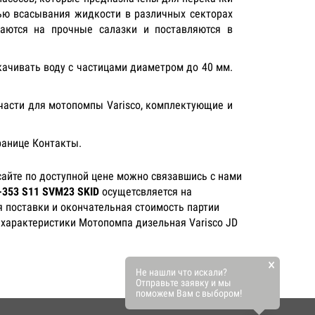
ью всасывания жидкости в различных секторах
ваются на прочные салазки и поставляются в
качивать воду с частицами диаметром до 40 мм.
 части для мотопомпы Varisco, комплектующие и
ранице Контакты.
айте по доступной цене можно связавшись с нами
-353 S11 SVM23 SKID
осущетсвляется на
я поставки и окончательная стоимость партии
 характеристики Мотопомпа дизельная Varisco JD
×
Не нашли что искали?
Отправьте заявку и мы
поможем Вам с выбором!