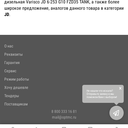
дизельная Varisco JD 6-253 G10 FZD35 TANK, а также более
широкое предложение, аналогов данного товара в категории
JD
.
О нас
Реквизиты
Гарантия
Сервис
Режим работы
×
Хочу дешевле
Не нашли что искали?
Отправьте заявку и мы
Тендеры
поможем Вам с выбором!
Поставщикам
8 800 333 16 81
mail@optmc.ru