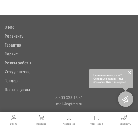
О нас
Реквизиты
Гарантия
Сервис
Режим работы
×
Хочу дешевле
Не нашли что искали?
Отправьте заявку и мы
Тендеры
поможем Вам с выбором!
Поставщикам
8 800 333 16 81
mail@optmc.ru
Войти
Корзина
Избранное
Сравнение
Позвонить