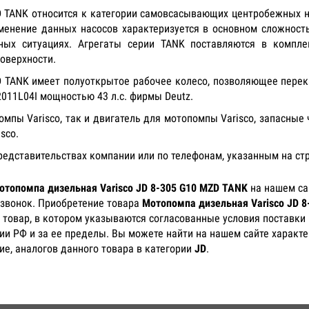
D TANK относится к категории самовсасывающих центробежных 
менение данных насосов характеризуется в основном сложност
ных ситуациях. Агрегаты серии TANK поставляются в компл
оверхности.
D TANK имеет полуоткрытое рабочее колесо, позволяющее перек
11L04I мощностью 43 л.с. фирмы Deutz.
пы Varisco, так и двигатель для мотопомпы Varisco, запасные
isco.
представительствах компании или по телефонам, указанным на ст
отопомпа дизельная Varisco JD 8-305 G10 MZD TANK
на нашем са
 звонок. Приобретение товара
Мотопомпа дизельная Varisco JD 
 товар, в котором указываются согласованные условия поставки 
ии РФ и за ее пределы. Вы можете найти на нашем сайте характе
е, аналогов данного товара в категории
JD
.