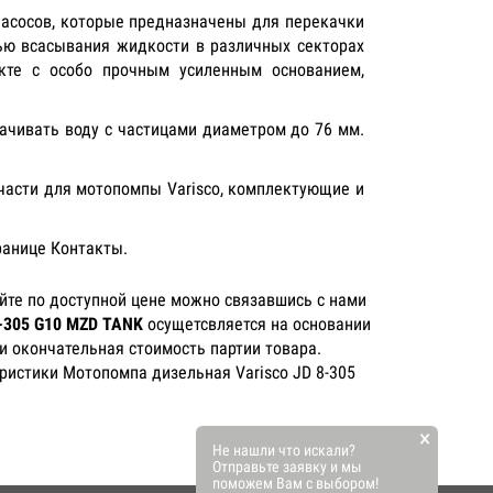
насосов, которые предназначены для перекачки
ью всасывания жидкости в различных секторах
екте с особо прочным усиленным основанием,
ачивать воду с частицами диаметром до 76 мм.
 части для мотопомпы Varisco, комплектующие и
ранице Контакты.
йте по доступной цене можно связавшись с нами
8-305 G10 MZD TANK
осущетсвляется на основании
и окончательная стоимость партии товара.
ристики Мотопомпа дизельная Varisco JD 8-305
×
Не нашли что искали?
Отправьте заявку и мы
поможем Вам с выбором!