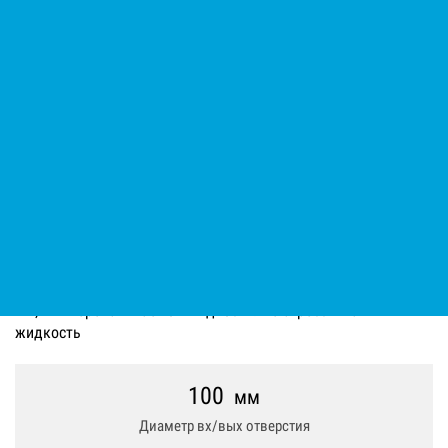
Мотопомпа дизельная Varisco
JD 4-220 G10 FLD36 TANK
Код: 12190074082
Производитель:
Atlas Copco
Вес нетто (без упаковки): 620 кг; Диаметр вх/вых отверстия:
100 мм; Макс. температура ОЖ: 12.5 °C; Объём двигателя
мотопомпы: 170 куб.см; Параметр Х: 100; Размер фракции: 8
мм; Тип перекачиваемой жидкости: Не агрессивная
жидкость
100
мм
Диаметр вх/вых отверстия