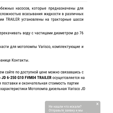
обежных насосов, которые предназначены для
 сложностью всасывания жидкости в различных
сии TRAILER установлены на тракторные шасси
ерекачивать воду с частицами диаметром до 76
 части для мотопомпы Varisco, комплектующие и
ранице Контакты.
м сайте по доступной цене можно связавшись с
 JD 6-250 G10 FVM04 TRAILER
осущетсвляется на
я поставки и окончательная стоимость партии
 характеристики Мотопомпа дизельная Varisco JD
×
Не нашли что искали?
Отправьте заявку и мы