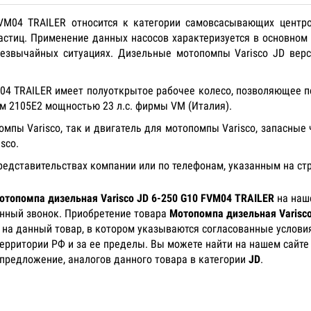
FVM04 TRAILER относится к категории самовсасывающих центр
астиц. Применение данных насосов характеризуется в основном
резвычайных ситуациях. Дизельные мотопомпы Varisco JD вер
M04 TRAILER имеет полуоткрытое рабочее колесо, позволяющее п
 2105E2 мощностью 23 л.с. фирмы VM (Италия).
пы Varisco, так и двигатель для мотопомпы Varisco, запасные
isco.
представительствах компании или по телефонам, указанным на ст
отопомпа дизельная Varisco JD 6-250 G10 FVM04 TRAILER
на наше
онный звонок. Приобретение товара
Мотопомпа дизельная Varisco
) на данный товар, в котором указываются согласованные услови
территории РФ и за ее пределы. Вы можете найти на нашем сайте
 предложение, аналогов данного товара в категории
JD
.