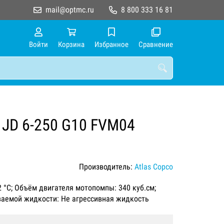
mail@optmc.ru
8 800 333 16 81
Войти
Корзина
Избранное
Сравнение
 JD 6-250 G10 FVM04
Производитель:
Atlas Copco
22 °C; Объём двигателя мотопомпы: 340 куб.см;
иваемой жидкости: Не агрессивная жидкость