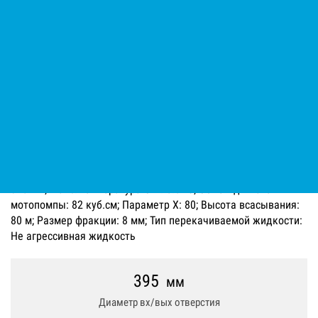
Мотопомпа дизельная Varisco
JD 3-140 G10 MLD07 TROLLEY
Код: 12190072022
Производитель:
Atlas Copco
Вес нетто (без упаковки): 145 кг; Диаметр вх/вых отверстия:
395 мм; Макс. температура ОЖ: 5.5 °C; Объём двигателя
мотопомпы: 82 куб.см; Параметр Х: 80; Высота всасывания:
80 м; Размер фракции: 8 мм; Тип перекачиваемой жидкости:
Не агрессивная жидкость
395
мм
Диаметр вх/вых отверстия