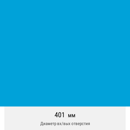
Мотопомпа дизельная Varisco
JD 2-180 G10 MLD10 TROLLEY
Код: 12190071668
Производитель:
Atlas Copco
Вес нетто (без упаковки): 125 кг; Диаметр вх/вых отверстия:
401 мм; Диаметр вх/вых отверстия: 50 мм; Макс.
температура ОЖ: 5.5 °C; Объём двигателя мотопомпы: 50
куб.см; Параметр Х: 50; Размер фракции: 8 мм; Тип
перекачиваемой жидкости: Не агрессивная жидкость
401
мм
Диаметр вх/вых отверстия