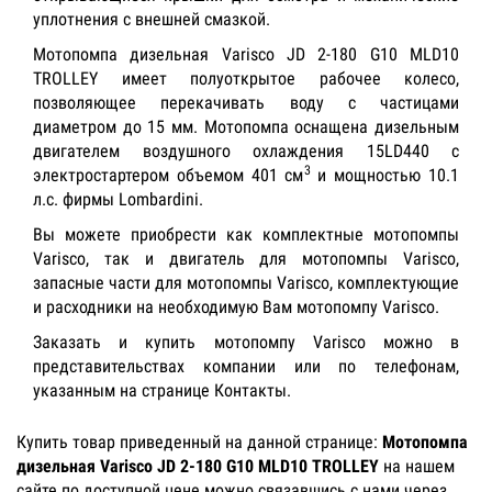
уплотнения с внешней смазкой.
Мотопомпа дизельная Varisco JD 2-180 G10 MLD10
TROLLEY имеет полуоткрытое рабочее колесо,
позволяющее перекачивать воду с частицами
диаметром до 15 мм. Мотопомпа оснащена дизельным
двигателем воздушного охлаждения 15LD440 с
3
электростартером объемом 401 см
и мощностью 10.1
л.с. фирмы Lombardini.
Вы можете приобрести как комплектные мотопомпы
Varisco, так и двигатель для мотопомпы Varisco,
запасные части для мотопомпы Varisco, комплектующие
и расходники на необходимую Вам мотопомпу Varisco.
Заказать и купить мотопомпу Varisco можно в
представительствах компании или по телефонам,
указанным на странице Контакты.
Купить товар приведенный на данной странице:
Мотопомпа
дизельная Varisco JD 2-180 G10 MLD10 TROLLEY
на нашем
сайте по доступной цене можно связавшись с нами через