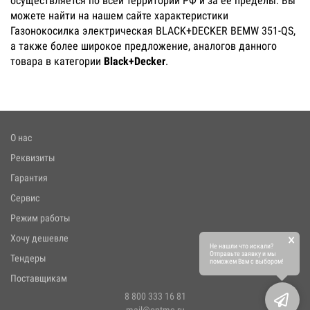
осуществляется по всей территории РФ и за ее пределы. Вы
можете найти на нашем сайте характеристики
Газонокосилка электрическая BLACK+DECKER BEMW 351-QS,
а также более широкое предложение, аналогов данного
товара в категории
Black+Decker
.
О нас
Реквизиты
Гарантия
Сервис
Режим работы
×
Хочу дешевле
Не нашли что искали?
Отправьте заявку и мы
Тендеры
поможем Вам с выбором!
Поставщикам
8 800 333 16 81
mail@optmc.ru