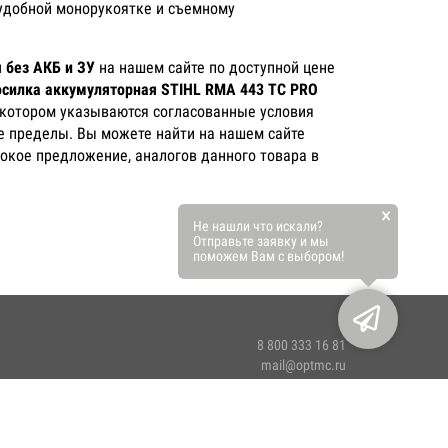
 удобной монорукоятке и съемному
 без АКБ и ЗУ
на нашем сайте по доступной цене
осилка аккумуляторная STIHL RMA 443 TC PRO
в котором указываются согласованные условия
ее пределы. Вы можете найти на нашем сайте
окое предложение, аналогов данного товара в
×
Не нашли что искали?
Отправьте заявку и мы
поможем Вам с выбором!
8 800 333 16 81
mail@optmc.ru