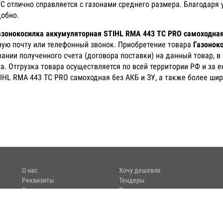
C отлично справляется с газонами среднего размера. Благодаря
добно.
азонокосилка аккумуляторная STIHL RMA 443 TC PRO самоходная
ную почту или телефонный звонок. Приобретение товара
Газонок
ании полученного счета (договора поставки) на данный товар, 
а. Отгрузка товара осуществляется по всей территории РФ и за 
IHL RMA 443 TC PRO самоходная без АКБ и ЗУ, а также более шир
О нас
Хочу дешевле
Реквизиты
Тендеры
Гарантия
Поставщикам
Сервис
Режим работы