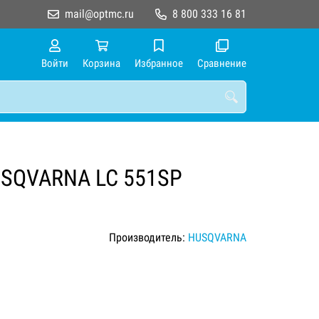
mail@optmc.ru
8 800 333 16 81
Войти
Корзина
Избранное
Сравнение
USQVARNA LC 551SP
Производитель:
HUSQVARNA