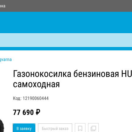
вка
qvarna
Газонокосилка бензиновая H
самоходная
Код: 12190060444
77 690 ₽
В заявку
Быстрый заказ