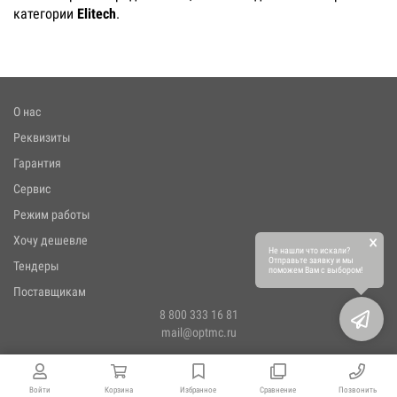
категории
Elitech
.
О нас
Реквизиты
Гарантия
Сервис
Режим работы
×
Хочу дешевле
Не нашли что искали?
Отправьте заявку и мы
Тендеры
поможем Вам с выбором!
Поставщикам
8 800 333 16 81
mail@optmc.ru
Войти
Корзина
Избранное
Сравнение
Позвонить