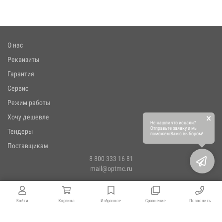
О нас
Реквизиты
Гарантия
Сервис
Режим работы
×
Хочу дешевле
Не нашли что искали?
Отправьте заявку и мы
Тендеры
поможем Вам с выбором!
Поставщикам
8 800 333 16 81
mail@optmc.ru
Войти
Корзина
Избранное
Сравнение
Позвонить