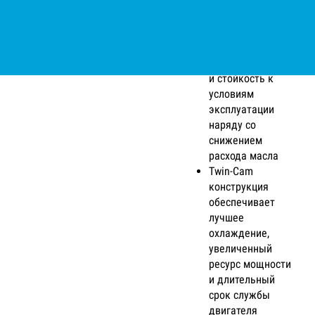
топлива
Литая чугунная
гильза цилиндра:
повышенная
износостойкость
и стойкость к
условиям
эксплуатации
наряду со
снижением
расхода масла
Twin-Cam
конструкция
обеспечивает
лучшее
охлаждение,
увеличенный
ресурс мощности
и длительный
срок службы
двигателя